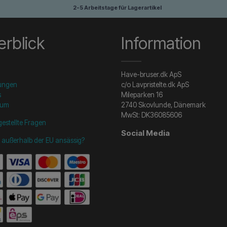
viele Jahreszeiten zu erhalten.
2-5 Arbeitstage für Lagerartikel
rblick
Information
Have-bruser.dk ApS
ungen
c/o Lavpristelte.dk ApS
s
Mileparken 16
sum
2740 Skovlunde, Dänemark
MwSt: DK36085606
gestellte Fragen
Social Media
e außerhalb der EU ansässig?