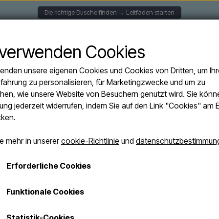
Die richtige Dusche finden → Leitfaden starten
NGENDE DUSCHEN
SOLARDUSCHE
FREISTEHENDE 
 verwenden Cookies
enden unsere eigenen Cookies und Cookies von Dritten, um Ihr
fahrung zu personalisieren, für Marketingzwecke und um zu
Fragen (FAQ)
hen, wie unsere Website von Besuchern genutzt wird. Sie könne
ng jederzeit widerrufen, indem Sie auf den Link "Cookies" am 
cken.
e mehr in unserer
cookie-Richtlinie
und
datenschutzbestimmun
Wie installiere ich eine wandmontierte 
Erforderliche Cookies
erforderlich?
Wandhängende Außenduschen können auf den meisten 
Funktionale Cookies
Kann ich eine wandmontierte Dusche an 
oder Holz montiert werden. Wenn Sie eine leichtere Ve
empfohlen, ein solides Rückteil oder eine Montagepla
anschließen?
Statistik-Cookies
meisten Duschen liegt eine technische Zeichnung bei,