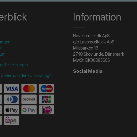
rblick
Information
Have-bruser.dk ApS
ungen
c/o Lavpristelte.dk ApS
s
Mileparken 16
sum
2740 Skovlunde, Dänemark
MwSt: DK36085606
gestellte Fragen
Social Media
e außerhalb der EU ansässig?