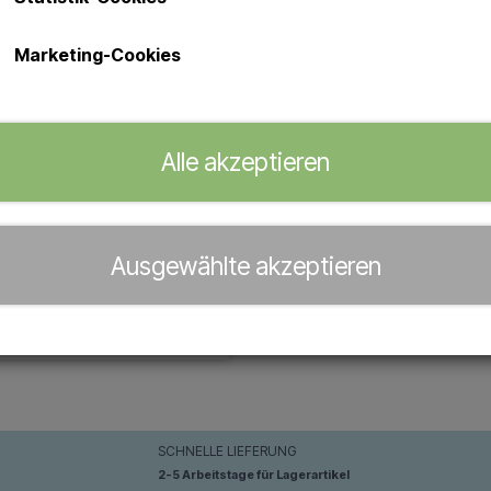
Marketing-Cookies
Alle akzeptieren
Exklusive Außendusche in
ckelausführung - Kalt- und
Warmwasser
Ausgewählte akzeptieren
€ 295,00
Produkt anzeigen
SCHNELLE LIEFERUNG
2-5 Arbeitstage für Lagerartikel