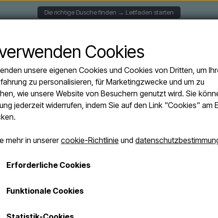
Die richtige Dusche finden → Leitfaden starten
NGENDE DUSCHEN
SOLARDUSCHE
FREISTEHENDE 
 verwenden Cookies
enden unsere eigenen Cookies und Cookies von Dritten, um Ihr
fahrung zu personalisieren, für Marketingzwecke und um zu
hen, wie unsere Website von Besuchern genutzt wird. Sie könne
ng jederzeit widerrufen, indem Sie auf den Link "Cookies" am 
cken.
e mehr in unserer
cookie-Richtlinie
und
datenschutzbestimmun
Erforderliche Cookies
Ausverkauft
Funktionale Cookies
Statistik-Cookies