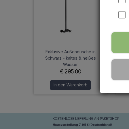
Exklusive Außendusche in
Schwarz - kaltes & heißes
Ni
Wasser
€ 295,00
In den Warenkorb
KOSTENLOSE LIEFERUNG AN PAKETSHOP
Hauszustellung 7,95 € (Deutschland)