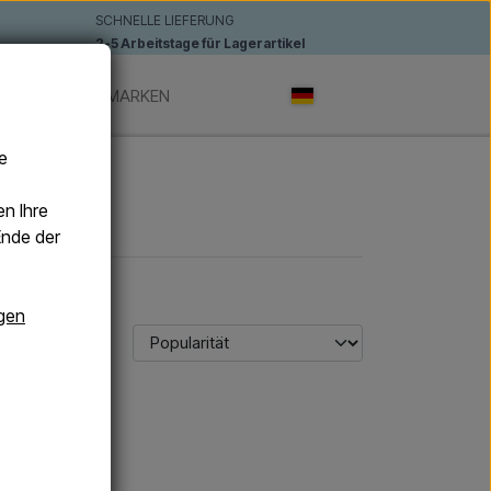
SCHNELLE LIEFERUNG
2-5 Arbeitstage für Lagerartikel
DUSCHEN
MARKEN
e
n Ihre
Ende der
gen