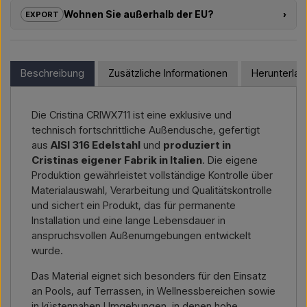
Projektentwickler mit
individuellen Lösungen
für
Wohnen Sie außerhalb der EU?
›
EXPORT
Außenduschen – von der Modellauswahl bis zur richtigen
Installation.
Wenn Sie eines der Produkte in diesem Shop kaufen möchten
und außerhalb der EU wohnen, können Sie nicht direkt im
Möchten Sie ein
Angebot für ein Projekt oder eine
Webshop bestellen. Stattdessen können Sie uns kontaktieren
Beschreibung
Zusätzliche Informationen
Herunterla
größere Lieferung
, dann kontaktieren Sie uns – wir
und einen Preis inklusive Lieferung und ggf. Zolldokumenten
antworten schnell.
erhalten.
Die Cristina CRIWX711 ist eine exklusive und
Kontakt per E-Mail →
Rufen Sie uns an →
Bitte geben Sie einfach an, für welchen Artikel Sie sich
technisch fortschrittliche Außendusche, gefertigt
interessieren (Artikelnummer oder Link zum Artikel) sowie
aus
AISI 316 Edelstahl
und
produziert in
Rechnungs- und Lieferadresse – dann erhalten Sie ein
Cristinas eigener Fabrik in Italien
. Die eigene
Angebot.
Produktion gewährleistet vollständige Kontrolle über
Materialauswahl, Verarbeitung und Qualitätskontrolle
Kontakt per E-Mail →
Rufen Sie uns an →
und sichert ein Produkt, das für permanente
Installation und eine lange Lebensdauer in
anspruchsvollen Außenumgebungen entwickelt
wurde.
Das Material eignet sich besonders für den Einsatz
an Pools, auf Terrassen, in Wellnessbereichen sowie
in küstennahen Umgebungen, in denen hohe