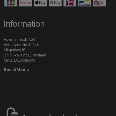
Information
Have-bruser.dk ApS
c/o Lavpristelte.dk ApS
Mileparken 16
2740 Skovlunde, Dänemark
MwSt: DK36085606
Social Media