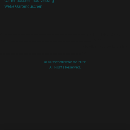
Gartenduschen aus Messing
Weiße Gartenduschen
/* =============================== Mobil-filtre-kode -
start =============================== */
/*
=============================== Mobil-filtre-kode - slut
=============================== */
© Aussendusche.de 2026
All Rights Reserved.