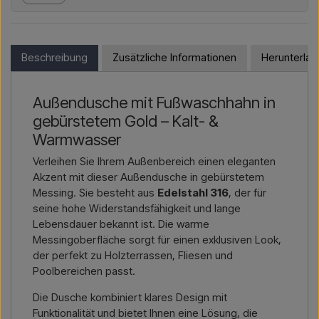
Außenduschen – von der Modellauswahl bis zur richtigen
Installation.
Wenn Sie eines der Produkte in diesem Shop kaufen möchten
und außerhalb der EU wohnen, können Sie nicht direkt im
Möchten Sie ein
Angebot für ein Projekt oder eine
Webshop bestellen. Stattdessen können Sie uns kontaktieren
Beschreibung
Zusätzliche Informationen
Herunterla
größere Lieferung
, dann kontaktieren Sie uns – wir
und einen Preis inklusive Lieferung und ggf. Zolldokumenten
antworten schnell.
erhalten.
Außendusche mit Fußwaschhahn in
Kontakt per E-Mail →
Rufen Sie uns an →
Bitte geben Sie einfach an, für welchen Artikel Sie sich
gebürstetem Gold – Kalt- &
interessieren (Artikelnummer oder Link zum Artikel) sowie
Rechnungs- und Lieferadresse – dann erhalten Sie ein
Warmwasser
Angebot.
Verleihen Sie Ihrem Außenbereich einen eleganten
Akzent mit dieser Außendusche in gebürstetem
Kontakt per E-Mail →
Rufen Sie uns an →
Messing. Sie besteht aus
Edelstahl 316
, der für
seine hohe Widerstandsfähigkeit und lange
Lebensdauer bekannt ist. Die warme
Messingoberfläche sorgt für einen exklusiven Look,
der perfekt zu Holzterrassen, Fliesen und
Poolbereichen passt.
Die Dusche kombiniert klares Design mit
Funktionalität und bietet Ihnen eine Lösung, die