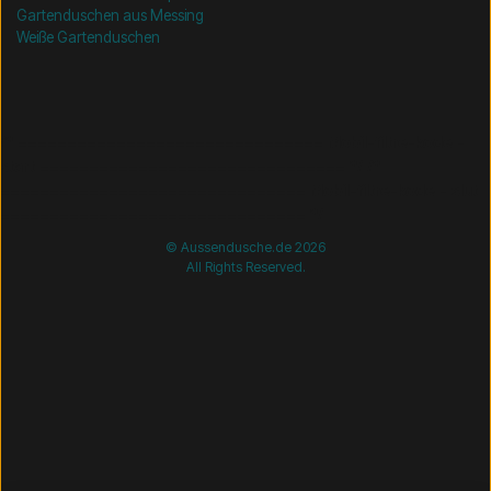
Gartenduschen aus Messing
Weiße Gartenduschen
/* =============================== Mobil-filtre-kode -
start =============================== */
/*
=============================== Mobil-filtre-kode - slut
=============================== */
© Aussendusche.de 2026
All Rights Reserved.