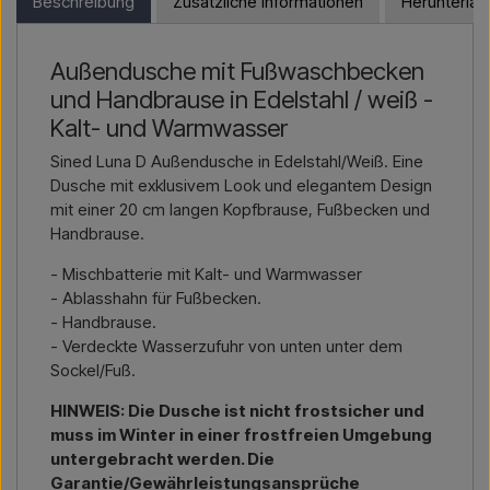
Beschreibung
Zusätzliche Informationen
Herunterla
größere Lieferung
, dann kontaktieren Sie uns – wir
und einen Preis inklusive Lieferung und ggf. Zolldokumenten
antworten schnell.
erhalten.
Außendusche mit Fußwaschbecken
Kontakt per E-Mail →
Rufen Sie uns an →
Bitte geben Sie einfach an, für welchen Artikel Sie sich
und Handbrause in Edelstahl / weiß -
interessieren (Artikelnummer oder Link zum Artikel) sowie
Rechnungs- und Lieferadresse – dann erhalten Sie ein
Kalt- und Warmwasser
Angebot.
Sined Luna D Außendusche in Edelstahl/Weiß. Eine
Dusche mit exklusivem Look und elegantem Design
Kontakt per E-Mail →
Rufen Sie uns an →
mit einer 20 cm langen Kopfbrause, Fußbecken und
Handbrause.
- Mischbatterie mit Kalt- und Warmwasser
- Ablasshahn für Fußbecken.
- Handbrause.
- Verdeckte Wasserzufuhr von unten unter dem
Sockel/Fuß.
HINWEIS: Die Dusche ist nicht frostsicher und
muss im Winter in einer frostfreien Umgebung
untergebracht werden. Die
Garantie/Gewährleistungsansprüche