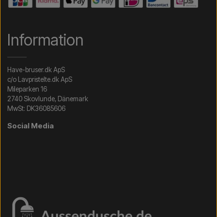
Information
Have-bruser.dk ApS
c/o Lavpristelte.dk ApS
Mileparken 16
2740 Skovlunde, Dänemark
MwSt: DK36085606
Social Media