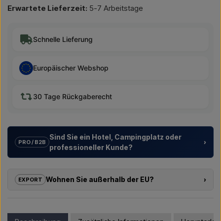
Erwartete Lieferzeit:
5-7 Arbeitstage
Schnelle Lieferung
Europäischer Webshop
30 Tage Rückgaberecht
Sind Sie ein Hotel, Campingplatz oder
›
PRO / B2B
professioneller Kunde?
Wir unterstützen Hotels, Campingplätze, Ferienanlagen und
Projektentwickler mit
individuellen Lösungen
für
Wohnen Sie außerhalb der EU?
›
EXPORT
Außenduschen – von der Modellauswahl bis zur richtigen
Installation.
Wenn Sie eines der Produkte in diesem Shop kaufen möchten
und außerhalb der EU wohnen, können Sie nicht direkt im
Möchten Sie ein
Angebot für ein Projekt oder eine
Webshop bestellen. Stattdessen können Sie uns kontaktieren