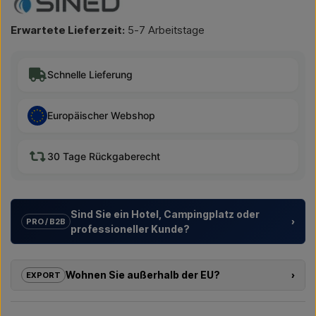
Erwartete Lieferzeit:
5-7 Arbeitstage
Schnelle Lieferung
Europäischer Webshop
30 Tage Rückgaberecht
Sind Sie ein Hotel, Campingplatz oder
›
PRO / B2B
professioneller Kunde?
Wir unterstützen Hotels, Campingplätze, Ferienanlagen und
Projektentwickler mit
individuellen Lösungen
für
Wohnen Sie außerhalb der EU?
›
EXPORT
Außenduschen – von der Modellauswahl bis zur richtigen
Installation.
Wenn Sie eines der Produkte in diesem Shop kaufen möchten
und außerhalb der EU wohnen, können Sie nicht direkt im