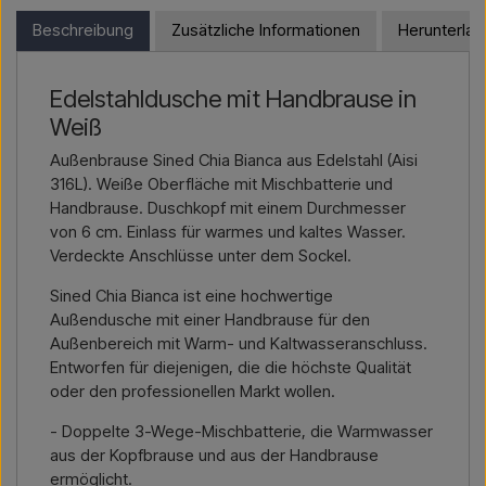
Möchten Sie ein
Angebot für ein Projekt oder eine
Webshop bestellen. Stattdessen können Sie uns kontaktieren
Beschreibung
Zusätzliche Informationen
Herunterla
größere Lieferung
, dann kontaktieren Sie uns – wir
und einen Preis inklusive Lieferung und ggf. Zolldokumenten
antworten schnell.
erhalten.
Edelstahldusche mit Handbrause in
Kontakt per E-Mail →
Rufen Sie uns an →
Bitte geben Sie einfach an, für welchen Artikel Sie sich
Weiß
interessieren (Artikelnummer oder Link zum Artikel) sowie
Rechnungs- und Lieferadresse – dann erhalten Sie ein
Außenbrause Sined Chia Bianca aus Edelstahl (Aisi
Angebot.
316L). Weiße Oberfläche mit Mischbatterie und
Handbrause. Duschkopf mit einem Durchmesser
Kontakt per E-Mail →
Rufen Sie uns an →
von 6 cm. Einlass für warmes und kaltes Wasser.
Verdeckte Anschlüsse unter dem Sockel.
Sined Chia Bianca ist eine hochwertige
Außendusche mit einer Handbrause für den
Außenbereich mit Warm- und Kaltwasseranschluss.
Entworfen für diejenigen, die die höchste Qualität
oder den professionellen Markt wollen.
- Doppelte 3-Wege-Mischbatterie, die Warmwasser
aus der Kopfbrause und aus der Handbrause
ermöglicht.