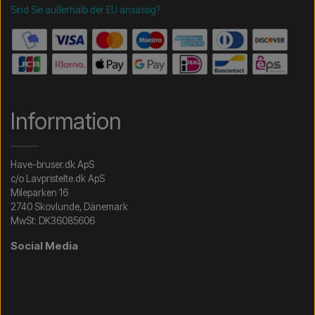
Sind Sie außerhalb der EU ansässig?
Information
Have-bruser.dk ApS
c/o Lavpristelte.dk ApS
Mileparken 16
2740 Skovlunde, Dänemark
MwSt: DK36085606
Social Media