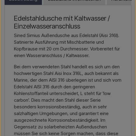
und einen Preis inklusive Lieferung und ggf. Zolldokumenten
antworten schnell.
erhalten.
Edelstahldusche mit Kaltwasser /
Kontakt per E-Mail →
Rufen Sie uns an →
Bitte geben Sie einfach an, für welchen Artikel Sie sich
Einzelwasseranschluss
interessieren (Artikelnummer oder Link zum Artikel) sowie
Rechnungs- und Lieferadresse – dann erhalten Sie ein
Sined Simius Außendusche aus Edelstahl (Aisi 316l).
Angebot.
Satinierte Ausführung mit Mischbatterie und
Kopfbrause mit 20 cm Durchmesser. Vorbereitet für
Kontakt per E-Mail →
Rufen Sie uns an →
einen Wasseranschluss / Kaltwasser.
Bei dem verwendeten Stahl handelt es sich um den
hochwertigen Stahl Aisi Inox 316L, auch bekannt als
Marine, der dem AISI 316 überlegen ist und sich vom
Edelstahl AISI 316 durch den geringeren
Kohlenstoffanteil unterscheidet, L steht für 'low
carbon'. Dies macht den Stahl dieser Serie
besonders korrosionsbeständig, auch in sehr
salzhaltigen Umgebungen, und garantiert eine
ausgezeichnete Korrosionsbeständigkeit. Im
Gegensatz zu solarbeheizten Außenduschen
müssen Sie sich keine Sorgen machen, dass diese