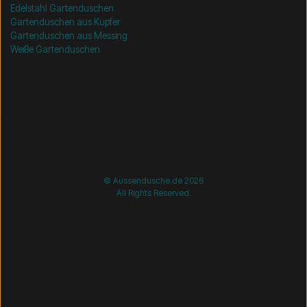
Edelstahl Gartenduschen
Gartenduschen aus Kupfer
Gartenduschen aus Messing
Weiße Gartenduschen
/* =============================== Mobil-filtre-kode -
start =============================== */
/*
=============================== Mobil-filtre-kode - slut
=============================== */
© Aussendusche.de 2026
All Rights Reserved.